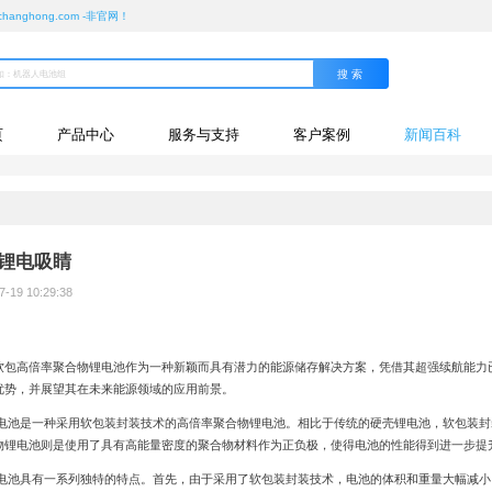
ghong.com -非官网！
页
产品中心
服务与支持
客户案例
新闻百科
包锂电吸睛
19 10:29:38
软包高倍率聚合物锂电池作为一种新颖而具有潜力的能源储存解决方案，凭借其超强续航能力
优势，并展望其在未来能源领域的应用前景。
锂电池是一种采用软包装封装技术的高倍率聚合物锂电池。相比于传统的硬壳锂电池，软包装封
物锂电池则是使用了具有高能量密度的聚合物材料作为正负极，使得电池的性能得到进一步提
锂电池具有一系列独特的特点。首先，由于采用了软包装封装技术，电池的体积和重量大幅减小