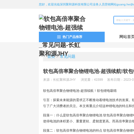
您好，欢迎光临深圳聚和源科技有限公司业务人员营销网站guang.he@chan
网站首
热门产品推荐
首页
>
常见问题
软包高倍率聚合物锂电池-超强续航!软
来源：长虹聚和源JHY
浏览量：41599
发布日期：2023-07-
软包高倍率聚合物锂电池-超强续航！软包锂电吸睛
引言：探索未来能源的需求正不断推动着锂电池技术的发展。
引了广大消费者的关注。本文将重点介绍这种锂电池的特点和
段落一：什么是软包高倍率聚合物锂电池 软包高倍率聚合物
使得电池的体积更小、重量更轻、柔韧度更高。而高倍率聚合
段落二：软包高倍率聚合物锂电池的特点 软包高倍率聚合物