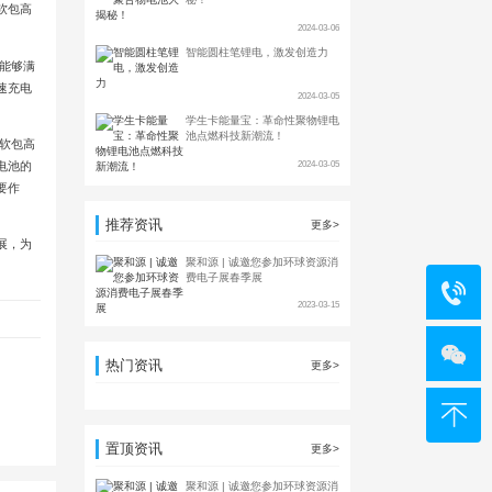
软包高
2024-03-06
智能圆柱笔锂电，激发创造力
能够满
速充电
2024-03-05
学生卡能量宝：革命性聚物锂电
池点燃科技新潮流！
软包高
2024-03-05
电池的
要作
推荐资讯
更多>
展，为
聚和源 | 诚邀您参加环球资源消
费电子展春季展
2023-03-15
热门资讯
更多>
置顶资讯
更多>
聚和源 | 诚邀您参加环球资源消