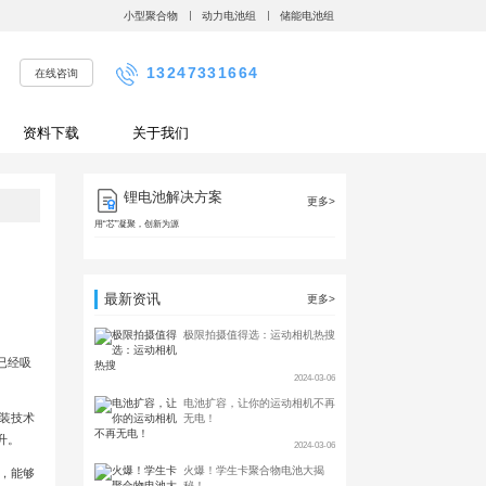
小型聚合物
动力电池组
储能电池组
13247331664
在线咨询
资料下载
关于我们
锂电池解决方案
更多>
用“芯”凝聚，创新为源
最新资讯
更多>
极限拍摄值得选：运动相机热搜
已经吸
2024-03-06
电池扩容，让你的运动相机不再
装技术
无电！
升。
2024-03-06
火爆！学生卡聚合物电池大揭
，能够
秘！