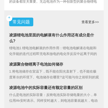
的设备都至关重要。无边电池作为一种创新型的聚合物锂电
池，具备许多独特
+
常见问题
查看更多>>
凌源锂电池里面的电解液有什么作用还有成分是什
么?
锂电池1.锂电池电解液的作用作用：锂电池电解液在电能和
化学能的迭代过程即充电和放电的电化学反应中起离子间的
导电作用并参加
凌源聚合物锂离子电池如何储存
1.将电池储存在室温下，既不能在阳光直射下，也不能在极
度寒冷的环境下。电池储存在哪里?这可能与你之前听到的观
点相矛盾。之
凌源电池中的实际容量还有额定容量的区别
什么是电池的实际容量：反映电池实际存储电量的大小，单
位用Ah安时表示。同样安时越大，则电池容量就越大，电动
汽车的续行里程