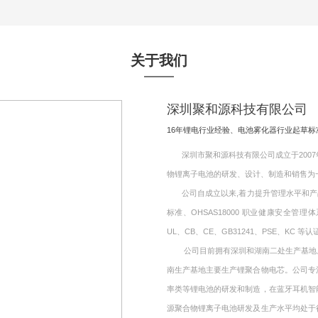
关于我们
深圳聚和源科技有限公司
16年锂电行业经验、电池雾化器行业起草
深圳市聚和源科技有限公司成立于2007年
物锂离子电池的研发、设计、制造和销售为
公司自成立以来,着力提升管理水平和产品质量,
标准、OHSAS18000 职业健康安全管理
UL、CB、CE、GB31241、PSE、KC 等认
公司目前拥有深圳和湖南二处生产基地。其
南生产基地主要生产锂聚合物电芯。公司专
率类等锂电池的研发和制造，在蓝牙耳机智
源聚合物锂离子电池研发及生产水平均处于