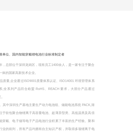
标准单位、国内智能穿戴锂电池行业标准制定者
，总部位干深圳龙岗区，现有员工1400余人，是一家专注于聚合
一体的国家高新技术企业。
企业通过ISO9001质量体系认证、ISO14001 环境管理体系
体系;全系列产品符合欧盟 RoHS、REACH 要求，大部分产品通过
证。
中深圳生产基地主要生产动力电池组、储能电池系统 PACK,湖
注于软包聚合物锂离子高容量电池、超薄异型类、高低温类及高倍
能穿戴、电子烟等电子产品电池行业积累了丰富的生产经验。聚和
行业的前列，所有产品均拥有自主知识产权，并取得多项锂离子电