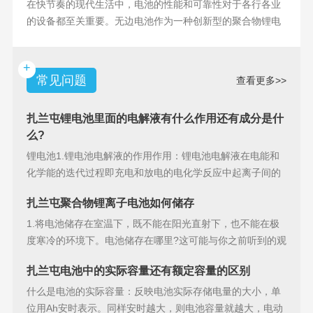
在快节奏的现代生活中，电池的性能和可靠性对于各行各业
的设备都至关重要。无边电池作为一种创新型的聚合物锂电
池，具备许多独特
+
常见问题
查看更多>>
扎兰屯锂电池里面的电解液有什么作用还有成分是什
么?
锂电池1.锂电池电解液的作用作用：锂电池电解液在电能和
化学能的迭代过程即充电和放电的电化学反应中起离子间的
导电作用并参加
扎兰屯聚合物锂离子电池如何储存
1.将电池储存在室温下，既不能在阳光直射下，也不能在极
度寒冷的环境下。电池储存在哪里?这可能与你之前听到的观
点相矛盾。之
扎兰屯电池中的实际容量还有额定容量的区别
什么是电池的实际容量：反映电池实际存储电量的大小，单
位用Ah安时表示。同样安时越大，则电池容量就越大，电动