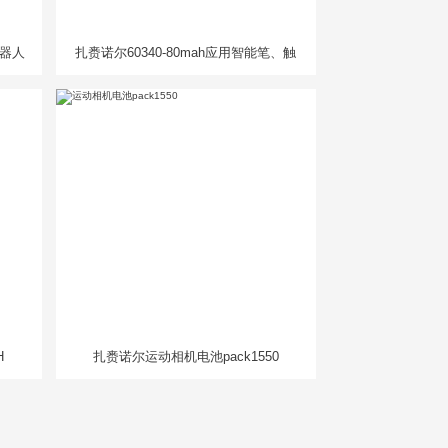
机器人
扎赉诺尔60340-80mah应用智能笔、触
控笔
H
扎赉诺尔运动相机电池pack1550