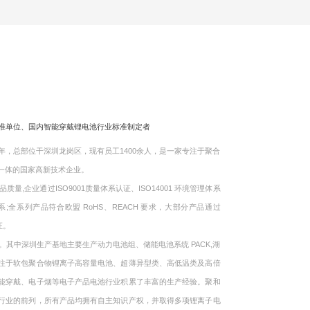
标准单位、国内智能穿戴锂电池行业标准制定者
，总部位干深圳龙岗区，现有员工1400余人，是一家专注于聚合
一体的国家高新技术企业。
企业通过ISO9001质量体系认证、ISO14001 环境管理体系
体系;全系列产品符合欧盟 RoHS、REACH 要求，大部分产品通过
证。
中深圳生产基地主要生产动力电池组、储能电池系统 PACK,湖
注于软包聚合物锂离子高容量电池、超薄异型类、高低温类及高倍
能穿戴、电子烟等电子产品电池行业积累了丰富的生产经验。聚和
行业的前列，所有产品均拥有自主知识产权，并取得多项锂离子电