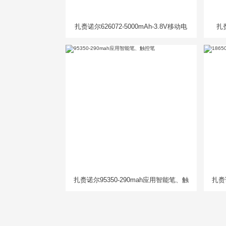
扎赉诺尔626072-5000mAh-3.8V移动电
扎赉
源电芯
扎赉诺尔95350-290mah应用智能笔、触
扎赉诺
控笔