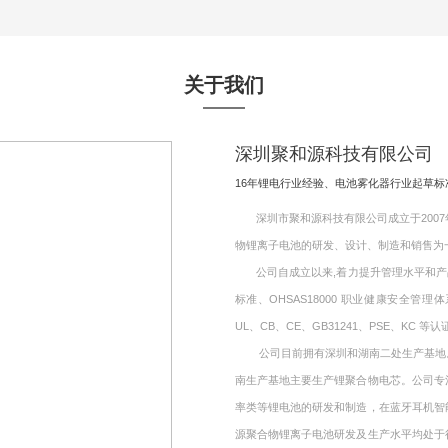
关于我们
深圳聚和源科技有限公司
16年锂电行业经验、电池雾化器行业起草
深圳市聚和源科技有限公司成立于2007年
物锂离子电池的研发、设计、制造和销售为
公司自成立以来,着力提升管理水平和产品质量,
标准、OHSAS18000 职业健康安全管理
UL、CB、CE、GB31241、PSE、KC 等认
公司目前拥有深圳和湖南二处生产基地。其
南生产基地主要生产锂聚合物电芯。公司专
率类等锂电池的研发和制造，在蓝牙耳机智
源聚合物锂离子电池研发及生产水平均处于