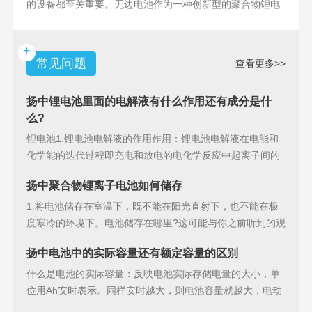
的设备都至关重要。无边电池作为一种创新型的聚合物锂电
池，具备许多独特
+
常见问题
查看更多>>
扬中锂电池里面的电解液有什么作用还有成分是什
么?
锂电池1.锂电池电解液的作用作用：锂电池电解液在电能和
化学能的迭代过程即充电和放电的电化学反应中起离子间的
导电作用并参加
扬中聚合物锂离子电池如何储存
1.将电池储存在室温下，既不能在阳光直射下，也不能在极
度寒冷的环境下。电池储存在哪里?这可能与你之前听到的观
点相矛盾。之
扬中电池中的实际容量还有额定容量的区别
什么是电池的实际容量：反映电池实际存储电量的大小，单
位用Ah安时表示。同样安时越大，则电池容量就越大，电动
汽车的续行里程