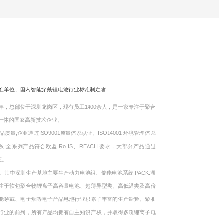
标准单位、国内智能穿戴锂电池行业标准制定者
，总部位干深圳龙岗区，现有员工1400余人，是一家专注于聚合
一体的国家高新技术企业。
企业通过ISO9001质量体系认证、ISO14001 环境管理体系
体系;全系列产品符合欧盟 RoHS、REACH 要求，大部分产品通过
证。
中深圳生产基地主要生产动力电池组、储能电池系统 PACK,湖
注于软包聚合物锂离子高容量电池、超薄异型类、高低温类及高倍
能穿戴、电子烟等电子产品电池行业积累了丰富的生产经验。聚和
行业的前列，所有产品均拥有自主知识产权，并取得多项锂离子电