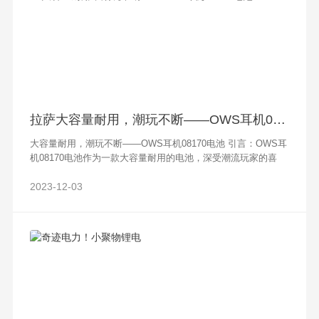
拉萨大容量耐用，潮玩不断——OWS耳机08170电池
大容量耐用，潮玩不断——OWS耳机08170电池 引言：OWS耳
机08170电池作为一款大容量耐用的电池，深受潮流玩家的喜
爱。本文将全面介绍该产品的性能特点和优势。 一、高容量低
能耗——OWS耳机08
2023-12-03