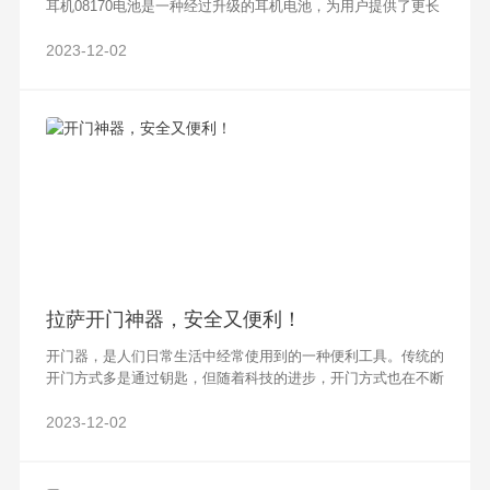
耳机08170电池是一种经过升级的耳机电池，为用户提供了更长
的使用时间和更稳定的电量。本文将从多个角度介绍该电池的特
点和优势，让您畅享音
2023-12-02
拉萨开门神器，安全又便利！
开门器，是人们日常生活中经常使用到的一种便利工具。传统的
开门方式多是通过钥匙，但随着科技的进步，开门方式也在不断
创新变革。而现在，一种新型的开门神器逐渐走进人们的生活
——智能指纹锁。这个小小的装置以其
2023-12-02