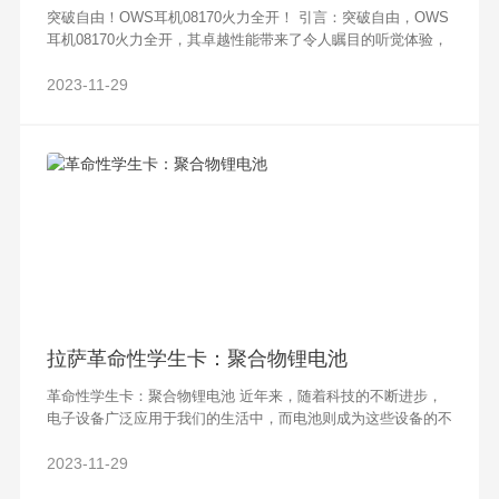
突破自由！OWS耳机08170火力全开！ 引言：突破自由，OWS
耳机08170火力全开，其卓越性能带来了令人瞩目的听觉体验，
成为时下受追捧的耳机之一。本文将从OWS耳机08170的设
计、音质、适用性、
2023-11-29
拉萨革命性学生卡：聚合物锂电池
革命性学生卡：聚合物锂电池 近年来，随着科技的不断进步，
电子设备广泛应用于我们的生活中，而电池则成为这些设备的不
可或缺的能量源。然而，传统的锂电池存在着容量小、重量大和
安全性差等问题，并且对环境有一定
2023-11-29