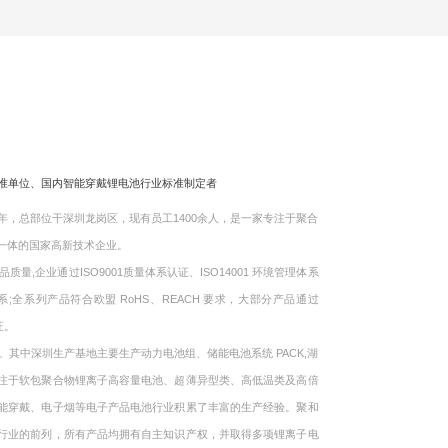
标准单位、国内智能穿戴锂电池行业标准制定者
，总部位干深圳龙岗区，现有员工1400余人，是一家专注于聚合
一体的国家高新技术企业。
企业通过ISO9001质量体系认证、ISO14001 环境管理体系
体系;全系列产品符合欧盟 RoHS、REACH 要求，大部分产品通过
证。
中深圳生产基地主要生产动力电池组、储能电池系统 PACK,湖
注于软包聚合物锂离子高容量电池、超薄异型类、高低温类及高倍
能穿戴、电子烟等电子产品电池行业积累了丰富的生产经验。聚和
行业的前列，所有产品均拥有自主知识产权，并取得多项锂离子电