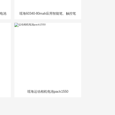
人电池
瑶海60340-80mah应用智能笔、触控笔
瑶海运动相机电池pack1550