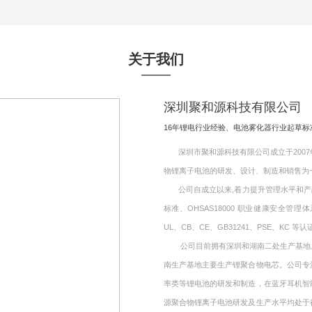
关于我们
深圳聚和源科技有限公司
16年锂电行业经验、电池雾化器行业起草
深圳市聚和源科技有限公司成立于2007年
物锂离子电池的研发、设计、制造和销售为
公司自成立以来,着力提升管理水平和产品质量,
标准、OHSAS18000 职业健康安全管理
UL、CB、CE、GB31241、PSE、KC 等认
公司目前拥有深圳和湖南二处生产基地。其
南生产基地主要生产锂聚合物电芯。公司专
率类等锂电池的研发和制造，在蓝牙耳机智
源聚合物锂离子电池研发及生产水平均处于