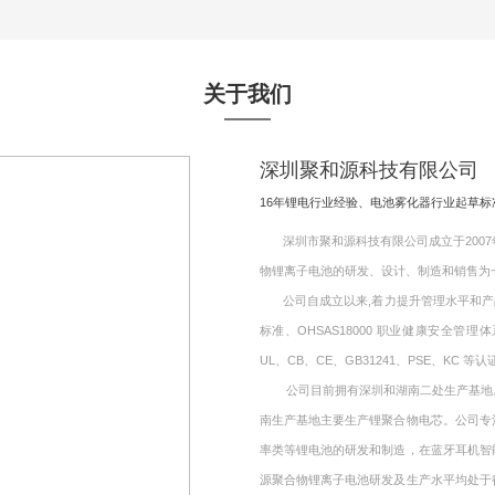
关于我们
深圳聚和源科技有限公司
16年锂电行业经验、电池雾化器行业起草
深圳市聚和源科技有限公司成立于2007年
物锂离子电池的研发、设计、制造和销售为
公司自成立以来,着力提升管理水平和产品质量,
标准、OHSAS18000 职业健康安全管理
UL、CB、CE、GB31241、PSE、KC 等认
公司目前拥有深圳和湖南二处生产基地。其
南生产基地主要生产锂聚合物电芯。公司专
率类等锂电池的研发和制造，在蓝牙耳机智
源聚合物锂离子电池研发及生产水平均处于