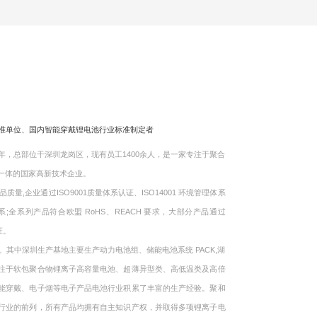
标准单位、国内智能穿戴锂电池行业标准制定者
，总部位干深圳龙岗区，现有员工1400余人，是一家专注于聚合
一体的国家高新技术企业。
企业通过ISO9001质量体系认证、ISO14001 环境管理体系
体系;全系列产品符合欧盟 RoHS、REACH 要求，大部分产品通过
证。
中深圳生产基地主要生产动力电池组、储能电池系统 PACK,湖
注于软包聚合物锂离子高容量电池、超薄异型类、高低温类及高倍
能穿戴、电子烟等电子产品电池行业积累了丰富的生产经验。聚和
行业的前列，所有产品均拥有自主知识产权，并取得多项锂离子电