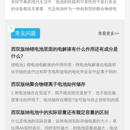
在快节奏的现代生活中，电池的性能和可靠性对于各行各业
的设备都至关重要。无边电池作为一种创新型的聚合物锂电
池，具备许多独特
+
常见问题
查看更多>>
西双版纳锂电池里面的电解液有什么作用还有成分是
什么?
锂电池1.锂电池电解液的作用作用：锂电池电解液在电能和
化学能的迭代过程即充电和放电的电化学反应中起离子间的
导电作用并参加
西双版纳聚合物锂离子电池如何储存
1.将电池储存在室温下，既不能在阳光直射下，也不能在极
度寒冷的环境下。电池储存在哪里?这可能与你之前听到的观
点相矛盾。之
西双版纳电池中的实际容量还有额定容量的区别
什么是电池的实际容量：反映电池实际存储电量的大小，单
位用Ah安时表示。同样安时越大，则电池容量就越大，电动