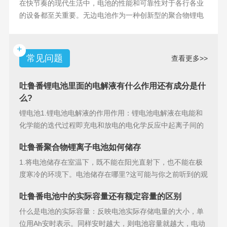
在快节奏的现代生活中，电池的性能和可靠性对于各行各业
的设备都至关重要。无边电池作为一种创新型的聚合物锂电
池，具备许多独特
+
常见问题
查看更多>>
吐鲁番锂电池里面的电解液有什么作用还有成分是什
么?
锂电池1.锂电池电解液的作用作用：锂电池电解液在电能和
化学能的迭代过程即充电和放电的电化学反应中起离子间的
导电作用并参加
吐鲁番聚合物锂离子电池如何储存
1.将电池储存在室温下，既不能在阳光直射下，也不能在极
度寒冷的环境下。电池储存在哪里?这可能与你之前听到的观
点相矛盾。之
吐鲁番电池中的实际容量还有额定容量的区别
什么是电池的实际容量：反映电池实际存储电量的大小，单
位用Ah安时表示。同样安时越大，则电池容量就越大，电动