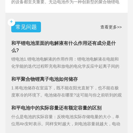
的设备都至关重要。无边电池作为一种创新型的聚合物锂电
池，具备许多独特
+
常见问题
查看更多>>
和平锂电池里面的电解液有什么作用还有成分是什
么?
锂电池1.锂电池电解液的作用作用：锂电池电解液在电能和
化学能的迭代过程即充电和放电的电化学反应中起离子间的
导电作用并参加
和平聚合物锂离子电池如何储存
1.将电池储存在室温下，既不能在阳光直射下，也不能在极
度寒冷的环境下。电池储存在哪里?这可能与你之前听到的观
点相矛盾。之
和平电池中的实际容量还有额定容量的区别
什么是电池的实际容量：反映电池实际存储电量的大小，单
位用Ah安时表示。同样安时越大，则电池容量就越大，电动
汽车的续行里程