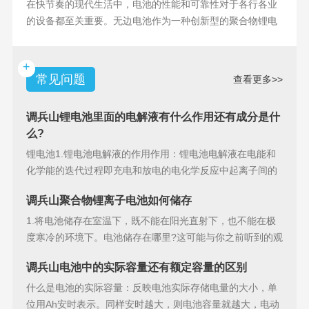
在快节奏的现代生活中，电池的性能和可靠性对于各行各业
的设备都至关重要。无边电池作为一种创新型的聚合物锂电
池，具备许多独特
+
常见问题
查看更多>>
调兵山锂电池里面的电解液有什么作用还有成分是什
么?
锂电池1.锂电池电解液的作用作用：锂电池电解液在电能和
化学能的迭代过程即充电和放电的电化学反应中起离子间的
导电作用并参加
调兵山聚合物锂离子电池如何储存
1.将电池储存在室温下，既不能在阳光直射下，也不能在极
度寒冷的环境下。电池储存在哪里?这可能与你之前听到的观
点相矛盾。之
调兵山电池中的实际容量还有额定容量的区别
什么是电池的实际容量：反映电池实际存储电量的大小，单
位用Ah安时表示。同样安时越大，则电池容量就越大，电动