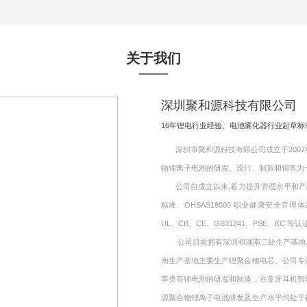
关于我们
深圳聚和源科技有限公司
16年锂电行业经验、电池雾化器行业起草
深圳市聚和源科技有限公司成立于2007年
物锂离子电池的研发、设计、制造和销售为
公司自成立以来,着力提升管理水平和产品质量,
标准、OHSAS18000 职业健康安全管理
UL、CB、CE、GB31241、PSE、KC 等认
公司目前拥有深圳和湖南二处生产基地。其
南生产基地主要生产锂聚合物电芯。公司专
率类等锂电池的研发和制造，在蓝牙耳机智
源聚合物锂离子电池研发及生产水平均处于