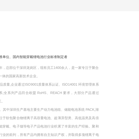
标准单位、国内智能穿戴锂电池行业标准制定者
，总部位干深圳龙岗区，现有员工1400余人，是一家专注于聚合
一体的国家高新技术企业。
企业通过ISO9001质量体系认证、ISO14001 环境管理体系
体系;全系列产品符合欧盟 RoHS、REACH 要求，大部分产品通过
证。
中深圳生产基地主要生产动力电池组、储能电池系统 PACK,湖
注于软包聚合物锂离子高容量电池、超薄异型类、高低温类及高倍
能穿戴、电子烟等电子产品电池行业积累了丰富的生产经验。聚和
行业的前列，所有产品均拥有自主知识产权，并取得多项锂离子电