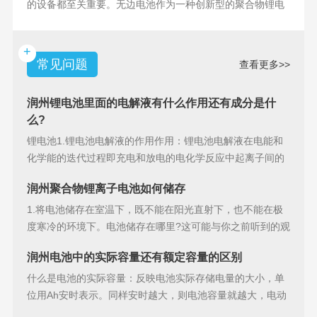
的设备都至关重要。无边电池作为一种创新型的聚合物锂电
池，具备许多独特
+
常见问题
查看更多>>
润州锂电池里面的电解液有什么作用还有成分是什
么?
锂电池1.锂电池电解液的作用作用：锂电池电解液在电能和
化学能的迭代过程即充电和放电的电化学反应中起离子间的
导电作用并参加
润州聚合物锂离子电池如何储存
1.将电池储存在室温下，既不能在阳光直射下，也不能在极
度寒冷的环境下。电池储存在哪里?这可能与你之前听到的观
点相矛盾。之
润州电池中的实际容量还有额定容量的区别
什么是电池的实际容量：反映电池实际存储电量的大小，单
位用Ah安时表示。同样安时越大，则电池容量就越大，电动
汽车的续行里程