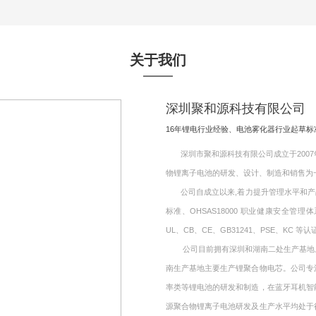
关于我们
深圳聚和源科技有限公司
16年锂电行业经验、电池雾化器行业起草
深圳市聚和源科技有限公司成立于2007年
物锂离子电池的研发、设计、制造和销售为
公司自成立以来,着力提升管理水平和产品质量,
标准、OHSAS18000 职业健康安全管理
UL、CB、CE、GB31241、PSE、KC 等认
公司目前拥有深圳和湖南二处生产基地。其
南生产基地主要生产锂聚合物电芯。公司专
率类等锂电池的研发和制造，在蓝牙耳机智
源聚合物锂离子电池研发及生产水平均处于