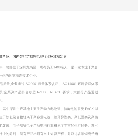
标准单位、国内智能穿戴锂电池行业标准制定者
，总部位干深圳龙岗区，现有员工1400余人，是一家专注于聚合
一体的国家高新技术企业。
企业通过ISO9001质量体系认证、ISO14001 环境管理体系
体系;全系列产品符合欧盟 RoHS、REACH 要求，大部分产品通过
证。
中深圳生产基地主要生产动力电池组、储能电池系统 PACK,湖
注于软包聚合物锂离子高容量电池、超薄异型类、高低温类及高倍
能穿戴、电子烟等电子产品电池行业积累了丰富的生产经验。聚和
行业的前列，所有产品均拥有自主知识产权，并取得多项锂离子电