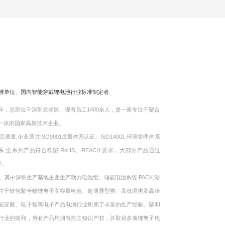
标准单位、国内智能穿戴锂电池行业标准制定者
，总部位干深圳龙岗区，现有员工1400余人，是一家专注于聚合
一体的国家高新技术企业。
企业通过ISO9001质量体系认证、ISO14001 环境管理体系
体系;全系列产品符合欧盟 RoHS、REACH 要求，大部分产品通过
证。
中深圳生产基地主要生产动力电池组、储能电池系统 PACK,湖
注于软包聚合物锂离子高容量电池、超薄异型类、高低温类及高倍
能穿戴、电子烟等电子产品电池行业积累了丰富的生产经验。聚和
行业的前列，所有产品均拥有自主知识产权，并取得多项锂离子电