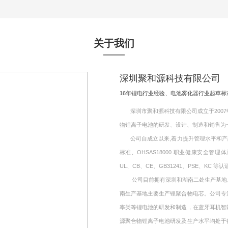
关于我们
深圳聚和源科技有限公司
16年锂电行业经验、电池雾化器行业起草
深圳市聚和源科技有限公司成立于2007年
物锂离子电池的研发、设计、制造和销售为
公司自成立以来,着力提升管理水平和产品质量,
标准、OHSAS18000 职业健康安全管理
UL、CB、CE、GB31241、PSE、KC 等认
公司目前拥有深圳和湖南二处生产基地。其
南生产基地主要生产锂聚合物电芯。公司专
率类等锂电池的研发和制造，在蓝牙耳机智
源聚合物锂离子电池研发及生产水平均处于