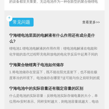
的设备都至关重要。无边电池作为一种创新型的聚合物锂电
池，具备许多独特
+
常见问题
查看更多>>
宁海锂电池里面的电解液有什么作用还有成分是什
么?
锂电池1.锂电池电解液的作用作用：锂电池电解液在电能和
化学能的迭代过程即充电和放电的电化学反应中起离子间的
导电作用并参加
宁海聚合物锂离子电池如何储存
1.将电池储存在室温下，既不能在阳光直射下，也不能在极
度寒冷的环境下。电池储存在哪里?这可能与你之前听到的观
点相矛盾。之
宁海电池中的实际容量还有额定容量的区别
什么是电池的实际容量：反映电池实际存储电量的大小，单
位用Ah安时表示。同样安时越大，则电池容量就越大，电动
汽车的续行里程