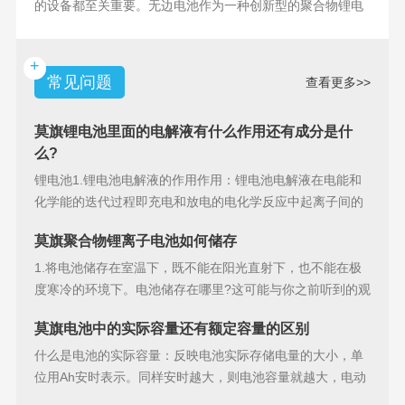
的设备都至关重要。无边电池作为一种创新型的聚合物锂电
池，具备许多独特
+
常见问题
查看更多>>
莫旗锂电池里面的电解液有什么作用还有成分是什
么?
锂电池1.锂电池电解液的作用作用：锂电池电解液在电能和
化学能的迭代过程即充电和放电的电化学反应中起离子间的
导电作用并参加
莫旗聚合物锂离子电池如何储存
1.将电池储存在室温下，既不能在阳光直射下，也不能在极
度寒冷的环境下。电池储存在哪里?这可能与你之前听到的观
点相矛盾。之
莫旗电池中的实际容量还有额定容量的区别
什么是电池的实际容量：反映电池实际存储电量的大小，单
位用Ah安时表示。同样安时越大，则电池容量就越大，电动
汽车的续行里程