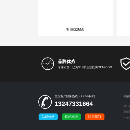
抚顺32650
品牌优势
专注研发，已为30+家企业提供OEM/ODM
网
全国客户服务热线（7X24小时）
13247331664
热门
友情
站群分站
网站地图
联系我们
Cop