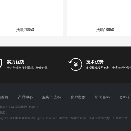
抚顺26650
抚顺18650
实力优势
技术优势
十六年锂电行业深耕、校企合作
多项权威发明专利、十多年行业资
站首页
产品中心
服务与支持
客户案例
新闻百科
资料下
推荐：
TWS耳机电池
More +
链接：
yright © 深圳长虹聚和源 All Rights Reserved 本站禁止镜像或复制，违者追究法律责任！ 技术支持：