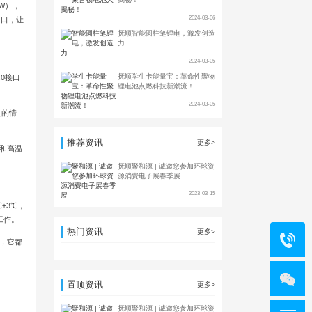
W），
2024-03-06
出口，让
抚顺智能圆柱笔锂电，激发创造
力
2024-03-05
抚顺学生卡能量宝：革命性聚物
.0接口
锂电池点燃科技新潮流！
2024-03-05
足的情
推荐资讯
更多>
命和高温
抚顺聚和源 | 诚邀您参加环球资
源消费电子展春季展
2023-03-15
±3℃，
工作。
热门资讯
更多>
用，它都
置顶资讯
更多>
抚顺聚和源 | 诚邀您参加环球资