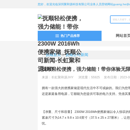
您好，欢迎光临深圳聚和源科技有限公司业务人员营销网站guang.he@chan
网站首
热门产品推荐
抚顺首页
>
抚顺公司新闻
抚顺轻松便携，强力储能！带你体验无限便利
来源：长虹聚和源JHY
浏览量：55925
发布日期：2023-06-
拥有一款强大的便携家储是现代生活中不可或缺的。我们为您带来
还是家庭备用电源，它都能为您提供可靠的电力支持。凭借其
【净重、尺寸和容量】 2300W 2016Wh便携家储以令人惊叹的
紧凑尺寸为14.7 x 9.8 x 10.6英寸（37.5 x 25 
忧。