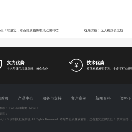
学生卡能量宝：革命性聚物锂电池点燃科技
抚顺突破！无人机超长续航
新潮流！
实力优势
技术优势
十六年锂电行业深耕、校企合作
多项权威发明专利、十多年行业资
站首页
产品中心
服务与支持
客户案例
新闻百科
资料下
推荐：
TWS耳机电池
More +
链接：
yright © 深圳长虹聚和源 All Rights Reserved 本站禁止镜像或复制，违者追究法律责任！ 技术支持：