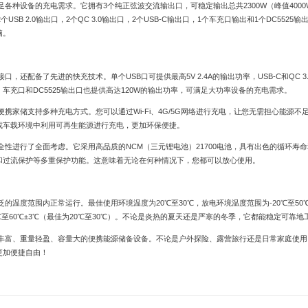
各种设备的充电需求。它拥有3个纯正弦波交流输出口，可稳定输出总共2300W（峰值4000
2个USB 2.0输出口，2个QC 3.0输出口，2个USB-C输出口，1个车充口输出和1个DC5525输
脑。
接口，还配备了先进的快充技术。单个USB口可提供最高5V 2.4A的输出功率，USB-C和QC 3
充口和DC5525输出口也提供高达120W的输出功率，可满足大功率设备的充电需求。
Wh便携家储支持多种充电方式。您可以通过Wi-Fi、4G/5G网络进行充电，让您无需担心能源不
或车载环境中利用可再生能源进行充电，更加环保便捷。
的安全性进行了全面考虑。它采用高品质的NCM（三元锂电池）21700电池，具有出色的循环寿
和过流保护等多重保护功能。这意味着无论在何种情况下，您都可以放心使用。
广泛的温度范围内正常运行。最佳使用环境温度为20℃至30℃，放电环境温度范围为-20℃至50℃
0℃至60℃±3℃（最佳为20℃至30℃）。不论是炎热的夏天还是严寒的冬季，它都能稳定可靠地
一款功能丰富、重量轻盈、容量大的便携能源储备设备。不论是户外探险、露营旅行还是日常家庭使
更加便捷自由！