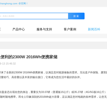
ghong.com -非官网！
页
产品中心
服务与支持
客户案例
新闻百科
的2300W 2016Wh便携家储
13 15:46:32
了全新的2300W 2016Wh便携家储，以满足您对能源储备的需求。无论是户外探险、露营
重量轻巧、高容量以及丰富的输出接口，它将成为您生活中最好的伙伴。
轻盈姿态出现在您的身边，重量仅为33.07磅（普通版15公斤）或35.27磅（4G/5G版16公斤
x 27厘米），让您随时随地携带。而令人印象深刻的2016Wh超大容量，足以满足您对电能的各种需求，让您