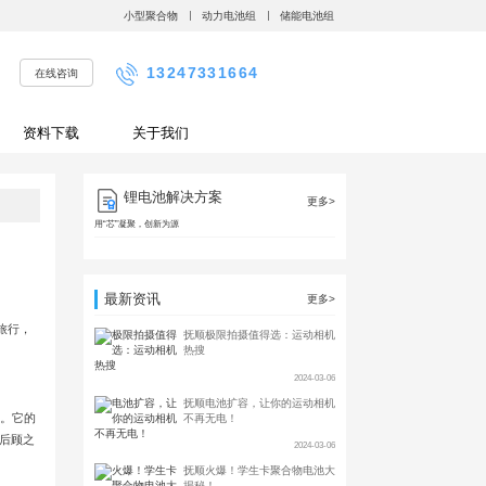
小型聚合物
动力电池组
储能电池组
13247331664
在线咨询
资料下载
关于我们
锂电池解决方案
更多>
用“芯”凝聚，创新为源
最新资讯
更多>
旅行，
抚顺极限拍摄值得选：运动相机
热搜
2024-03-06
抚顺电池扩容，让你的运动相机
）。它的
不再无电！
无后顾之
2024-03-06
抚顺火爆！学生卡聚合物电池大
揭秘！