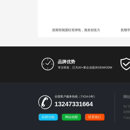
抚顺智能圆柱笔锂电，激发创造力
抚顺
品牌优势
专注研发，已为30+家企业提供OEM/ODM
网
全国客户服务热线（7X24小时）
13247331664
热门
友情
站群分站
网站地图
联系我们
Cop