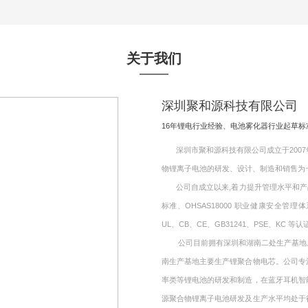
关于我们
深圳聚和源科技有限公司
16年锂电行业经验、电池雾化器行业起草
深圳市聚和源科技有限公司成立于2007年
物锂离子电池的研发、设计、制造和销售为
公司自成立以来,着力提升管理水平和产品质量,
标准、OHSAS18000 职业健康安全管理
UL、CB、CE、GB31241、PSE、KC 等认
公司目前拥有深圳和湖南二处生产基地。其
南生产基地主要生产锂聚合物电芯。公司专
率类等锂电池的研发和制造，在蓝牙耳机智
源聚合物锂离子电池研发及生产水平均处于