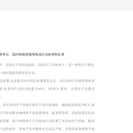
标准单位、国内智能穿戴锂电池行业标准制定者
，总部位干深圳龙岗区，现有员工1400余人，是一家专注于聚合
一体的国家高新技术企业。
企业通过ISO9001质量体系认证、ISO14001 环境管理体系
体系;全系列产品符合欧盟 RoHS、REACH 要求，大部分产品通过
证。
中深圳生产基地主要生产动力电池组、储能电池系统 PACK,湖
注于软包聚合物锂离子高容量电池、超薄异型类、高低温类及高倍
能穿戴、电子烟等电子产品电池行业积累了丰富的生产经验。聚和
行业的前列，所有产品均拥有自主知识产权，并取得多项锂离子电