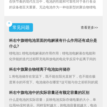
在快节奏的现代生活中，电池的性能和可靠性对于各行各业
的设备都至关重要。无边电池作为一种创新型的聚合物锂电
池，具备许多独特
+
常见问题
查看更多>>
科右中旗锂电池里面的电解液有什么作用还有成分是
什么?
锂电池1.锂电池电解液的作用作用：锂电池电解液在电能和
化学能的迭代过程即充电和放电的电化学反应中起离子间的
导电作用并参加
科右中旗聚合物锂离子电池如何储存
1.将电池储存在室温下，既不能在阳光直射下，也不能在极
度寒冷的环境下。电池储存在哪里?这可能与你之前听到的观
点相矛盾。之
科右中旗电池中的实际容量还有额定容量的区别
什么是电池的实际容量：反映电池实际存储电量的大小，单
位用Ah安时表示。同样安时越大，则电池容量就越大，电动