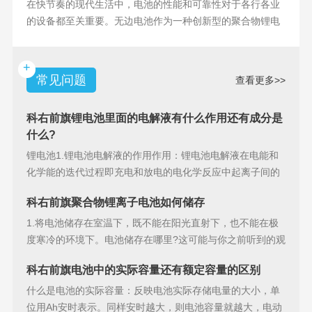
在快节奏的现代生活中，电池的性能和可靠性对于各行各业
的设备都至关重要。无边电池作为一种创新型的聚合物锂电
池，具备许多独特
+
常见问题
查看更多>>
科右前旗锂电池里面的电解液有什么作用还有成分是
什么?
锂电池1.锂电池电解液的作用作用：锂电池电解液在电能和
化学能的迭代过程即充电和放电的电化学反应中起离子间的
导电作用并参加
科右前旗聚合物锂离子电池如何储存
1.将电池储存在室温下，既不能在阳光直射下，也不能在极
度寒冷的环境下。电池储存在哪里?这可能与你之前听到的观
点相矛盾。之
科右前旗电池中的实际容量还有额定容量的区别
什么是电池的实际容量：反映电池实际存储电量的大小，单
位用Ah安时表示。同样安时越大，则电池容量就越大，电动