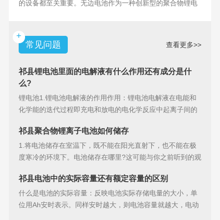
的设备都至关重要。无边电池作为一种创新型的聚合物锂电
池，具备许多独特
+
常见问题
查看更多>>
祁县锂电池里面的电解液有什么作用还有成分是什
么?
锂电池1.锂电池电解液的作用作用：锂电池电解液在电能和
化学能的迭代过程即充电和放电的电化学反应中起离子间的
导电作用并参加
祁县聚合物锂离子电池如何储存
1.将电池储存在室温下，既不能在阳光直射下，也不能在极
度寒冷的环境下。电池储存在哪里?这可能与你之前听到的观
点相矛盾。之
祁县电池中的实际容量还有额定容量的区别
什么是电池的实际容量：反映电池实际存储电量的大小，单
位用Ah安时表示。同样安时越大，则电池容量就越大，电动
汽车的续行里程