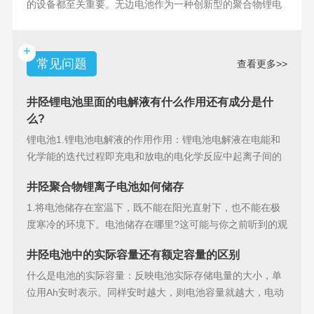
的设备都至关重要。无边电池作为一种创新型的聚合物锂电
池，具备许多独特
+
常见问题
查看更多>>
井陉锂电池里面的电解液有什么作用还有成分是什
么?
锂电池1.锂电池电解液的作用作用：锂电池电解液在电能和
化学能的迭代过程即充电和放电的电化学反应中起离子间的
导电作用并参加
井陉聚合物锂离子电池如何储存
1.将电池储存在室温下，既不能在阳光直射下，也不能在极
度寒冷的环境下。电池储存在哪里?这可能与你之前听到的观
点相矛盾。之
井陉电池中的实际容量还有额定容量的区别
什么是电池的实际容量：反映电池实际存储电量的大小，单
位用Ah安时表示。同样安时越大，则电池容量就越大，电动
汽车的续行里程