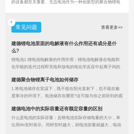
的设备都至关重要。无边电池作为一种创新型的聚合物锂电
池，具备许多独特
+
常见问题
查看更多>>
建德锂电池里面的电解液有什么作用还有成分是什
么?
锂电池1.锂电池电解液的作用作用：锂电池电解液在电能和
化学能的迭代过程即充电和放电的电化学反应中起离子间的
导电作用并参加
建德聚合物锂离子电池如何储存
1.将电池储存在室温下，既不能在阳光直射下，也不能在极
度寒冷的环境下。电池储存在哪里?这可能与你之前听到的观
点相矛盾。之
建德电池中的实际容量还有额定容量的区别
什么是电池的实际容量：反映电池实际存储电量的大小，单
位用Ah安时表示。同样安时越大，则电池容量就越大，电动
汽车的续行里程