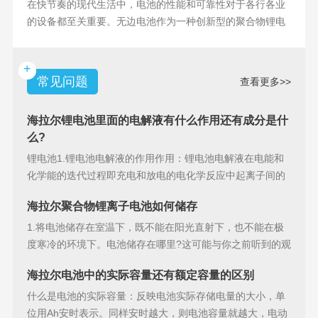
在快节奏的现代生活中，电池的性能和可靠性对于各行各业
的设备都至关重要。无边电池作为一种创新型的聚合物锂电
池，具备许多独特
+
常见问题
查看更多>>
海拉尔锂电池里面的电解液有什么作用还有成分是什
么?
锂电池1.锂电池电解液的作用作用：锂电池电解液在电能和
化学能的迭代过程即充电和放电的电化学反应中起离子间的
导电作用并参加
海拉尔聚合物锂离子电池如何储存
1.将电池储存在室温下，既不能在阳光直射下，也不能在极
度寒冷的环境下。电池储存在哪里?这可能与你之前听到的观
点相矛盾。之
海拉尔电池中的实际容量还有额定容量的区别
什么是电池的实际容量：反映电池实际存储电量的大小，单
位用Ah安时表示。同样安时越大，则电池容量就越大，电动