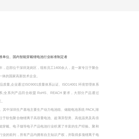
标准单位、国内智能穿戴锂电池行业标准制定者
，总部位干深圳龙岗区，现有员工1400余人，是一家专注于聚合
一体的国家高新技术企业。
企业通过ISO9001质量体系认证、ISO14001 环境管理体系
体系;全系列产品符合欧盟 RoHS、REACH 要求，大部分产品通过
证。
中深圳生产基地主要生产动力电池组、储能电池系统 PACK,湖
注于软包聚合物锂离子高容量电池、超薄异型类、高低温类及高倍
能穿戴、电子烟等电子产品电池行业积累了丰富的生产经验。聚和
行业的前列，所有产品均拥有自主知识产权，并取得多项锂离子电