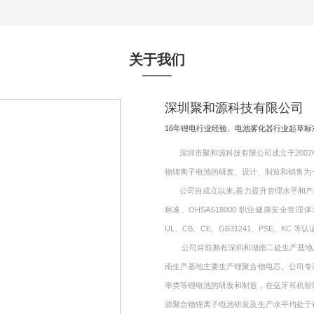
关于我们
深圳聚和源科技有限公司
16年锂电行业经验、电池雾化器行业起草
深圳市聚和源科技有限公司成立于2007年
物锂离子电池的研发、设计、制造和销售为
公司自成立以来,着力提升管理水平和产品质量,
标准、OHSAS18000 职业健康安全管理
UL、CB、CE、GB31241、PSE、KC 等认
公司目前拥有深圳和湖南二处生产基地。其
南生产基地主要生产锂聚合物电芯。公司专
率类等锂电池的研发和制造，在蓝牙耳机智
源聚合物锂离子电池研发及生产水平均处于