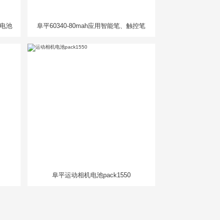
人电池
阜平60340-80mah应用智能笔、触控笔
阜平运动相机电池pack1550