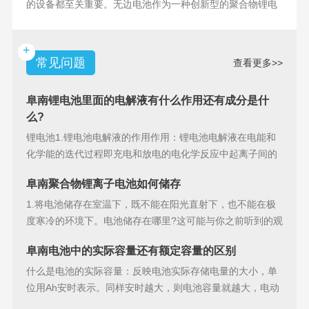
的设备都至关重要。无边电池作为一种创新型的聚合物锂电
池，具备许多独特
+
常见问题
查看更多>>
阜南锂电池里面的电解液有什么作用还有成分是什
么?
锂电池1.锂电池电解液的作用作用：锂电池电解液在电能和
化学能的迭代过程即充电和放电的电化学反应中起离子间的
导电作用并参加
阜南聚合物锂离子电池如何储存
1.将电池储存在室温下，既不能在阳光直射下，也不能在极
度寒冷的环境下。电池储存在哪里?这可能与你之前听到的观
点相矛盾。之
阜南电池中的实际容量还有额定容量的区别
什么是电池的实际容量：反映电池实际存储电量的大小，单
位用Ah安时表示。同样安时越大，则电池容量就越大，电动
汽车的续行里程