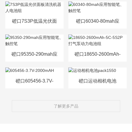
源电芯
磴口7S3P低温光伏面
磴口60340-80mah应
板清洗机器人电池组
用智能笔、触控笔
磴口95350-290mah应
磴口18650-2600mAh-
用智能笔、触控笔
5C-5S2P打气泵动力
电池组
磴口605456-3.7V-
磴口运动相机电池
2000mAH
pack1550
了解更多产品