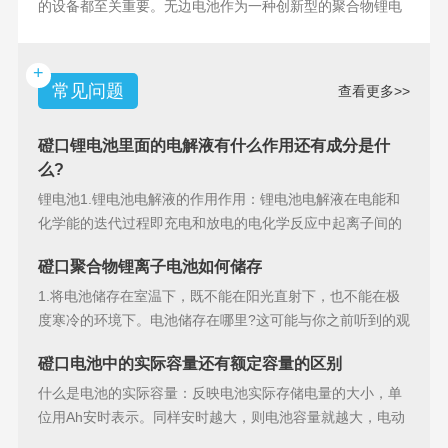
的设备都至关重要。无边电池作为一种创新型的聚合物锂电
池，具备许多独特
+
常见问题
查看更多>>
磴口锂电池里面的电解液有什么作用还有成分是什
么?
锂电池1.锂电池电解液的作用作用：锂电池电解液在电能和
化学能的迭代过程即充电和放电的电化学反应中起离子间的
导电作用并参加
磴口聚合物锂离子电池如何储存
1.将电池储存在室温下，既不能在阳光直射下，也不能在极
度寒冷的环境下。电池储存在哪里?这可能与你之前听到的观
点相矛盾。之
磴口电池中的实际容量还有额定容量的区别
什么是电池的实际容量：反映电池实际存储电量的大小，单
位用Ah安时表示。同样安时越大，则电池容量就越大，电动
汽车的续行里程