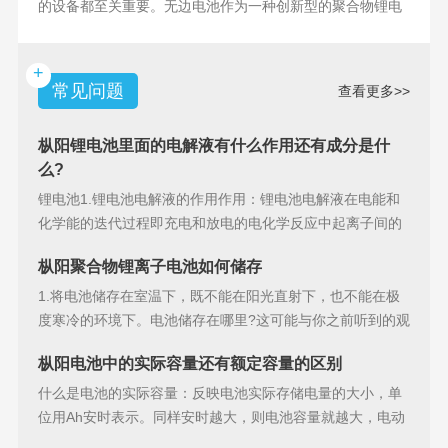
的设备都至关重要。无边电池作为一种创新型的聚合物锂电
池，具备许多独特
+
常见问题
查看更多>>
枞阳锂电池里面的电解液有什么作用还有成分是什
么?
锂电池1.锂电池电解液的作用作用：锂电池电解液在电能和
化学能的迭代过程即充电和放电的电化学反应中起离子间的
导电作用并参加
枞阳聚合物锂离子电池如何储存
1.将电池储存在室温下，既不能在阳光直射下，也不能在极
度寒冷的环境下。电池储存在哪里?这可能与你之前听到的观
点相矛盾。之
枞阳电池中的实际容量还有额定容量的区别
什么是电池的实际容量：反映电池实际存储电量的大小，单
位用Ah安时表示。同样安时越大，则电池容量就越大，电动
汽车的续行里程