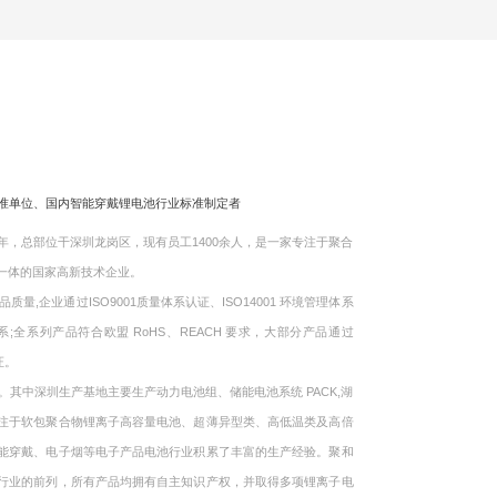
标准单位、国内智能穿戴锂电池行业标准制定者
，总部位干深圳龙岗区，现有员工1400余人，是一家专注于聚合
一体的国家高新技术企业。
企业通过ISO9001质量体系认证、ISO14001 环境管理体系
体系;全系列产品符合欧盟 RoHS、REACH 要求，大部分产品通过
证。
中深圳生产基地主要生产动力电池组、储能电池系统 PACK,湖
注于软包聚合物锂离子高容量电池、超薄异型类、高低温类及高倍
能穿戴、电子烟等电子产品电池行业积累了丰富的生产经验。聚和
行业的前列，所有产品均拥有自主知识产权，并取得多项锂离子电