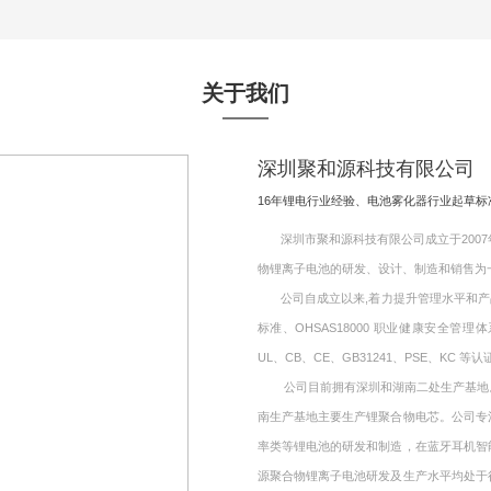
关于我们
深圳聚和源科技有限公司
16年锂电行业经验、电池雾化器行业起草
深圳市聚和源科技有限公司成立于2007年
物锂离子电池的研发、设计、制造和销售为
公司自成立以来,着力提升管理水平和产品质量,
标准、OHSAS18000 职业健康安全管理
UL、CB、CE、GB31241、PSE、KC 等认
公司目前拥有深圳和湖南二处生产基地。其
南生产基地主要生产锂聚合物电芯。公司专
率类等锂电池的研发和制造，在蓝牙耳机智
源聚合物锂离子电池研发及生产水平均处于