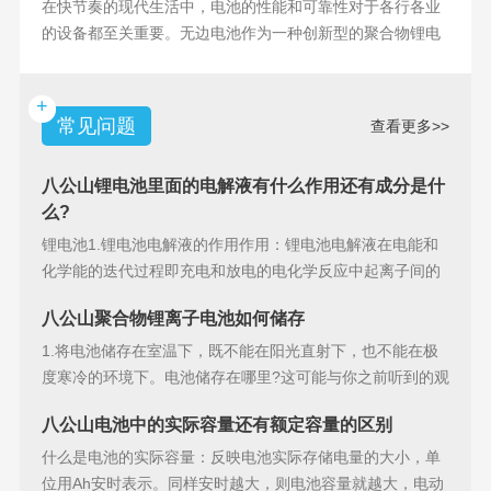
在快节奏的现代生活中，电池的性能和可靠性对于各行各业
的设备都至关重要。无边电池作为一种创新型的聚合物锂电
池，具备许多独特
+
常见问题
查看更多>>
八公山锂电池里面的电解液有什么作用还有成分是什
么?
锂电池1.锂电池电解液的作用作用：锂电池电解液在电能和
化学能的迭代过程即充电和放电的电化学反应中起离子间的
导电作用并参加
八公山聚合物锂离子电池如何储存
1.将电池储存在室温下，既不能在阳光直射下，也不能在极
度寒冷的环境下。电池储存在哪里?这可能与你之前听到的观
点相矛盾。之
八公山电池中的实际容量还有额定容量的区别
什么是电池的实际容量：反映电池实际存储电量的大小，单
位用Ah安时表示。同样安时越大，则电池容量就越大，电动