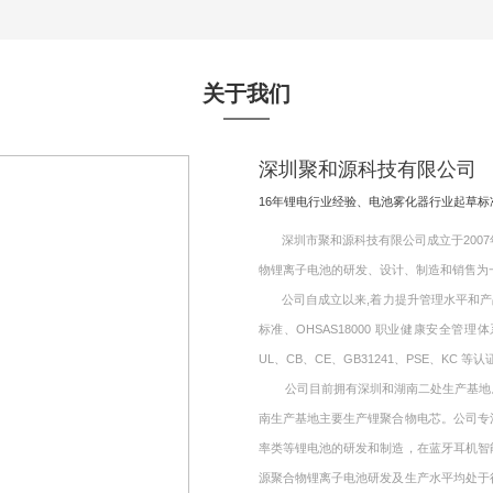
关于我们
深圳聚和源科技有限公司
16年锂电行业经验、电池雾化器行业起草
深圳市聚和源科技有限公司成立于2007年
物锂离子电池的研发、设计、制造和销售为
公司自成立以来,着力提升管理水平和产品质量,
标准、OHSAS18000 职业健康安全管理
UL、CB、CE、GB31241、PSE、KC 等认
公司目前拥有深圳和湖南二处生产基地。其
南生产基地主要生产锂聚合物电芯。公司专
率类等锂电池的研发和制造，在蓝牙耳机智
源聚合物锂离子电池研发及生产水平均处于