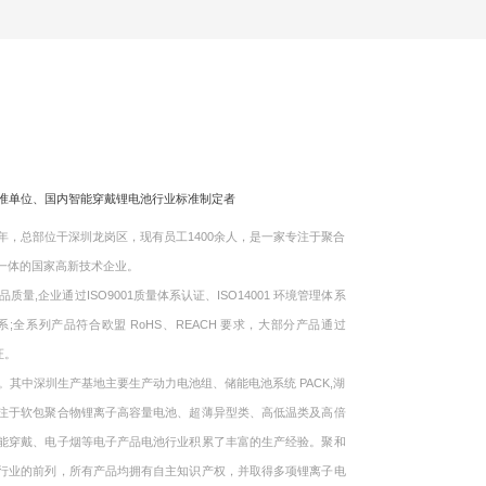
标准单位、国内智能穿戴锂电池行业标准制定者
，总部位干深圳龙岗区，现有员工1400余人，是一家专注于聚合
一体的国家高新技术企业。
企业通过ISO9001质量体系认证、ISO14001 环境管理体系
体系;全系列产品符合欧盟 RoHS、REACH 要求，大部分产品通过
证。
中深圳生产基地主要生产动力电池组、储能电池系统 PACK,湖
注于软包聚合物锂离子高容量电池、超薄异型类、高低温类及高倍
能穿戴、电子烟等电子产品电池行业积累了丰富的生产经验。聚和
行业的前列，所有产品均拥有自主知识产权，并取得多项锂离子电